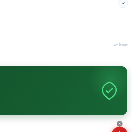
15km के अंदर
×